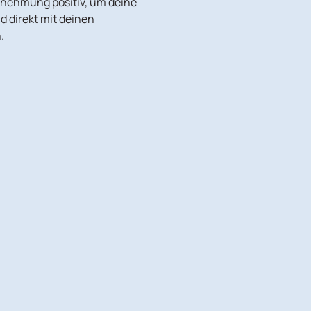
nehmung positiv, um deine
d direkt mit deinen
.