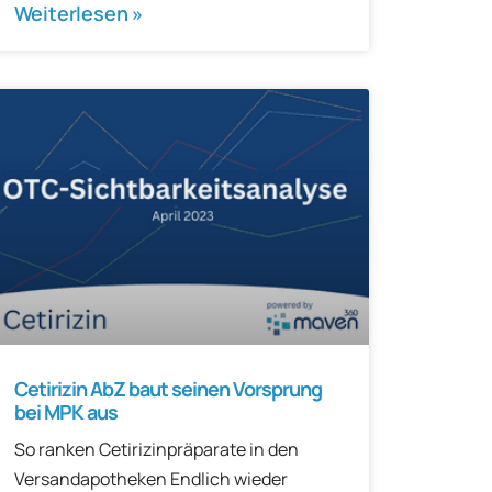
Weiterlesen »
Cetirizin AbZ baut seinen Vorsprung
bei MPK aus
So ranken Cetirizinpräparate in den
Versandapotheken Endlich wieder